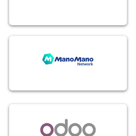
ManoMano
Odoo