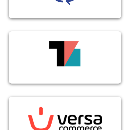
Tradebyte
VersaCommerce