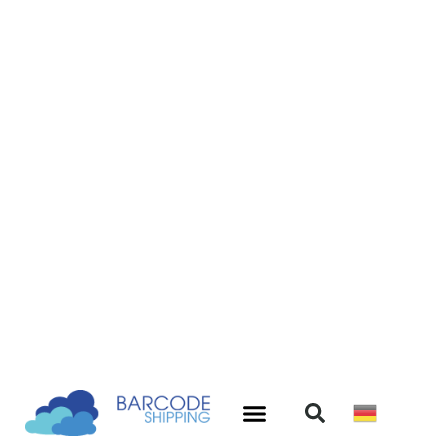
aufhalten. Dank BarcodeShipping können auch Sie
die neue Versandoption von pakadoo ohne
zusätzlichen Aufwand anbieten.
Überzeugen Sie sich selbst, testen Sie
BarcodeShipping kostenlos!
pakadoo als alternative Zustelloption
bietet:
Schneller Versand mit 100% Zustell- und Abholquote
durch Anlieferung und Retouren-Abholung bei