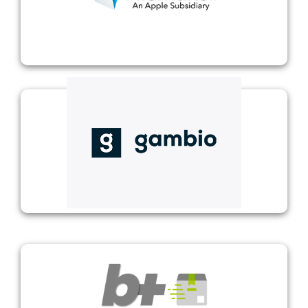
FileMaker
Gambio
Hampe b+ Versand-Export und BarcodeShipping