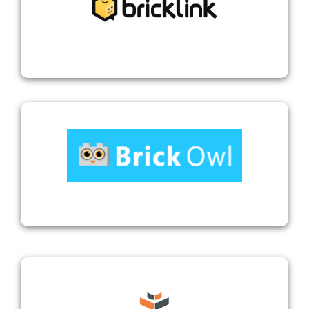
Bricklink
Brickowl