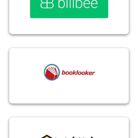
Billbee
Booklooker