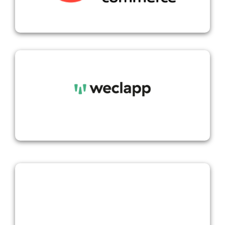
weclapp
WIX.COM