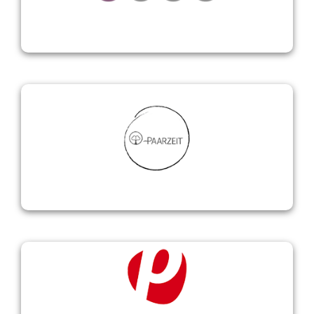
Paarzeit
plentymarkets