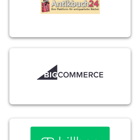
Jetzt anfragen
Antikbuch24
BigCommerce