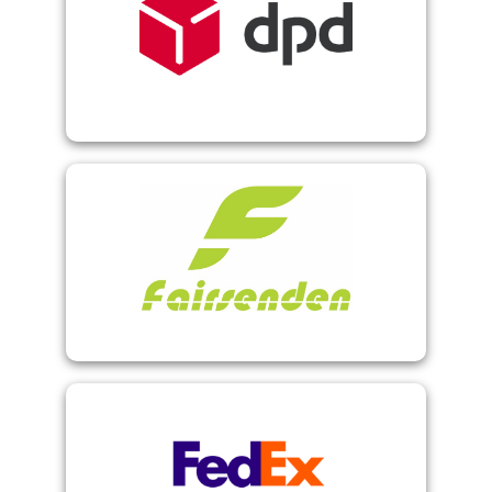
DPD WebConnect
Fairsenden
FedEx