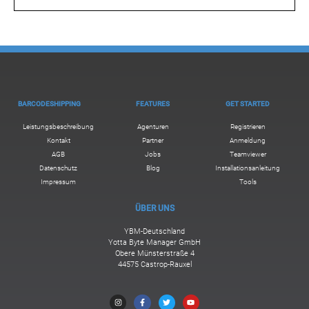
BARCODESHIPPING
FEATURES
GET STARTED
Leistungsbeschreibung
Agenturen
Registrieren
Kontakt
Partner
Anmeldung
AGB
Jobs
Teamviewer
Datenschutz
Blog
Installationsanleitung
Impressum
Tools
ÜBER UNS
YBM-Deutschland
Yotta Byte Manager GmbH
Obere Münsterstraße 4
44575 Castrop-Rauxel