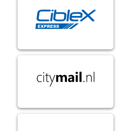
CibleX - Französischer Versanddienstleister
Citymail NL