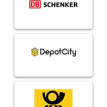
umfassende Logistiklösungen.
weltweite Luft- und Seefracht, sowie
DB Schenker - Europaweite Land-, sowie
DepotCity
DV Freimachung
Kilo Tarif