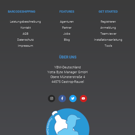
BARCODESHIPPING
FEATURES
GET STARTED
Leistungsbeschreibung
Agenturen
Registrieren
Kontakt
Partner
Anmeldung
AGB
Jobs
Teamviewer
Datenschutz
Blog
Installationsanleitung
Impressum
Tools
ÜBER UNS
YBM-Deutschland
Yotta Byte Manager GmbH
Obere Münsterstraße 4
44575 Castrop-Rauxel