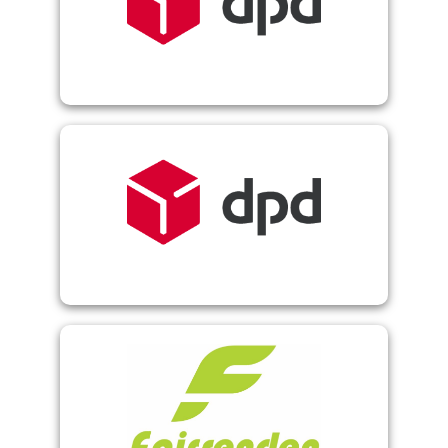
DPD Cloud
DPD WebConnect
Fairsenden