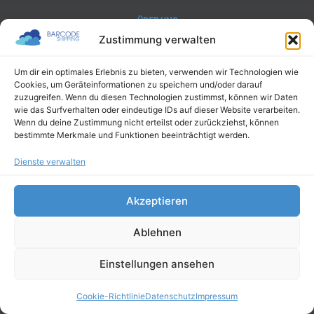
ÜBER UNS
Zustimmung verwalten
YBM-Deutschland
Yotta Byte Manager GmbH
Obere Münsterstraße 4
Um dir ein optimales Erlebnis zu bieten, verwenden wir Technologien wie
44575 Castrop-Rauxel
Cookies, um Geräteinformationen zu speichern und/oder darauf
zuzugreifen. Wenn du diesen Technologien zustimmst, können wir Daten
wie das Surfverhalten oder eindeutige IDs auf dieser Website verarbeiten.
Wenn du deine Zustimmung nicht erteilst oder zurückziehst, können
bestimmte Merkmale und Funktionen beeinträchtigt werden.
Dienste verwalten
Akzeptieren
Ablehnen
Einstellungen ansehen
Cookie-Richtlinie
Datenschutz
Impressum