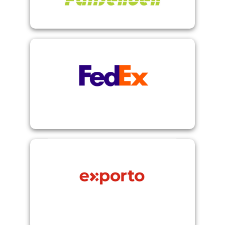
FedEx
(Schweiz und UK)
Logistikfragen beim Versand ins Ausland
Übernimmt Software-, Zoll-, Steuer- und
Exporto