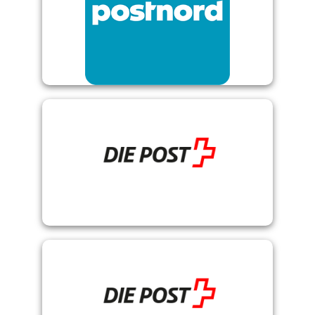
PostNord
Schweizer Post
Webstamp