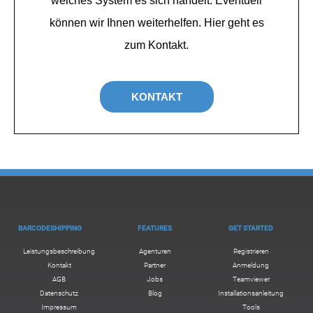
welches System es sich handelt. Eventuell
können wir Ihnen weiterhelfen. Hier geht es
zum Kontakt.
KONTAKT
BARCODESHIPPING
FEATURES
GET STARTED
Leistungsbeschreibung
Agenturen
Registrieren
Kontakt
Partner
Anmeldung
AGB
Jobs
Teamviewer
Datenschutz
Blog
Installationsanleitung
Impressum
Tools