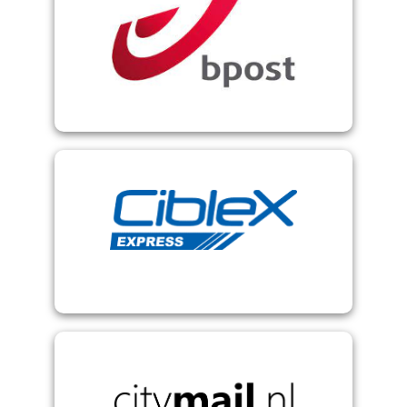
BPost - Belgisch nationaler Postdienst
CibleX - Französischer Versanddienstleister