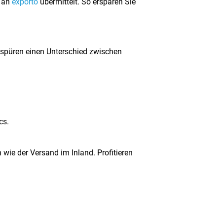
t an
exporto
übermittelt. So ersparen Sie
n spüren einen Unterschied zwischen
cs.
 wie der Versand im Inland. Profitieren