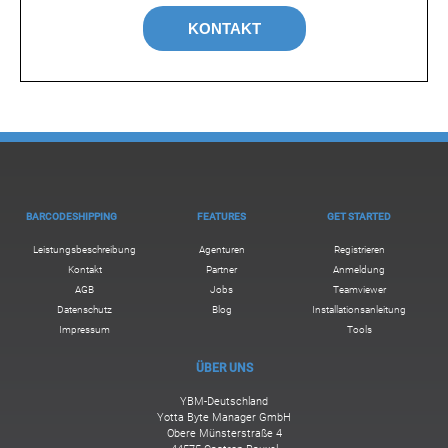
KONTAKT
BARCODESHIPPING
FEATURES
GET STARTED
Leistungsbeschreibung
Agenturen
Registrieren
Kontakt
Partner
Anmeldung
AGB
Jobs
Teamviewer
Datenschutz
Blog
Installationsanleitung
Impressum
Tools
ÜBER UNS
YBM-Deutschland
Yotta Byte Manager GmbH
Obere Münsterstraße 4