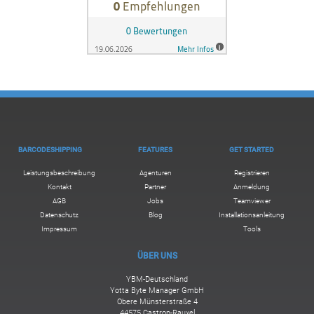
BARCODESHIPPING
FEATURES
GET STARTED
Leistungsbeschreibung
Agenturen
Registrieren
Kontakt
Partner
Anmeldung
AGB
Jobs
Teamviewer
Datenschutz
Blog
Installationsanleitung
Impressum
Tools
ÜBER UNS
YBM-Deutschland
Yotta Byte Manager GmbH
Obere Münsterstraße 4
44575 Castrop-Rauxel