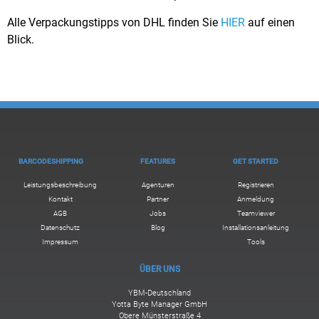
Alle Verpackungstipps von DHL finden Sie
HIER
auf einen
Blick.
BARCODESHIPPING
FEATURES
GET STARTED
Leistungsbeschreibung
Agenturen
Registrieren
Kontakt
Partner
Anmeldung
AGB
Jobs
Teamviewer
Datenschutz
Blog
Installationsanleitung
Impressum
Tools
ÜBER UNS
YBM-Deutschland
Yotta Byte Manager GmbH
Obere Münsterstraße 4