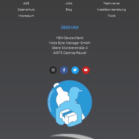
AGB
Jobs
Teamviewer
Datenschutz
Blog
Installationsanleitung
Impressum
Tools
ÜBER UNS
YBM-Deutschland
Yotta Byte Manager GmbH
Obere Münsterstraße 4
44575 Castrop-Rauxel